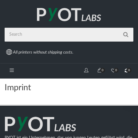
All printers without shipping costs.
0
0
0
Imprint