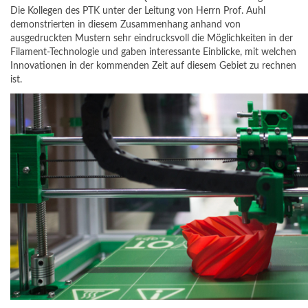
Die Kollegen des PTK unter der Leitung von Herrn Prof. Auhl
demonstrierten in diesem Zusammenhang anhand von
ausgedruckten Mustern sehr eindrucksvoll die Möglichkeiten in der
Filament-Technologie und gaben interessante Einblicke, mit welchen
Innovationen in der kommenden Zeit auf diesem Gebiet zu rechnen
ist.