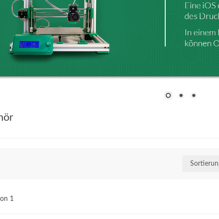
hör
on 1