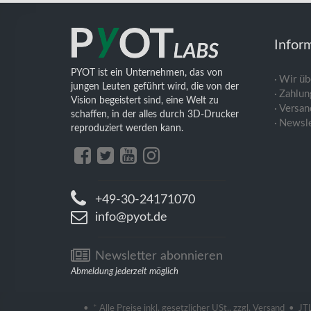
Infor
PYOT ist ein Unternehmen, das von
Wir üb
jungen Leuten geführt wird, die von der
Zahlun
Vision begeistert sind, eine Welt zu
Versan
schaffen, in der alles durch 3D-Drucker
Newsle
reproduziert werden kann.
+49-30-24171070
info@pyot.de
Newsletter abonnieren
Abmeldung jederzeit möglich
•
*
Alle Preise inkl. gesetzlicher USt., zzgl.
Versand
•
JT