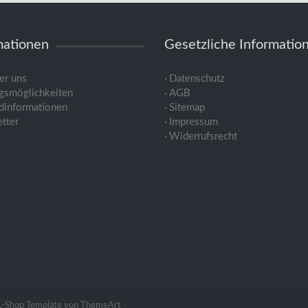
mationen
Gesetzliche Informatio
er uns
Datenschutz
gsmöglichkeiten
AGB
dinformationen
Sitemap
tter
Impressum
Widerrufsrecht
L-Shop Template von ThemeArt