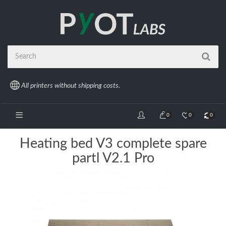
All printers without shipping costs.
0
0
0
Heating bed V3 complete spare
partl V2.1 Pro