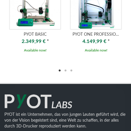
PYOT BASIC
PYOT ONE PROFESSIONAL - HEAVY DUTY
2.349,99 €
*
4.149,99 €
*
Available now!
Available now!
PYOT ist ein Unternehmen, das von jungen Leuten geführt wird, die
von der Vision begeistert sind, eine Welt zu schaffen, in der alles
durch 3D-Drucker reproduziert werden kann.